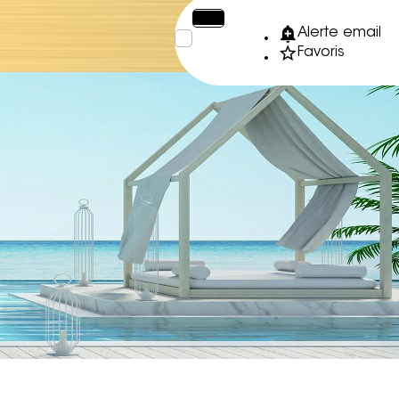
€
XPF
Alerte email
Favoris