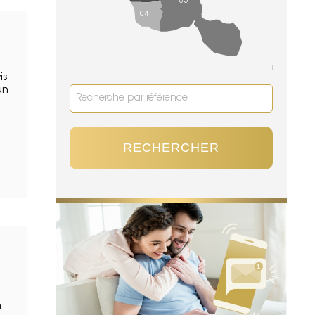
05
04
is
un
RECHERCHER
n