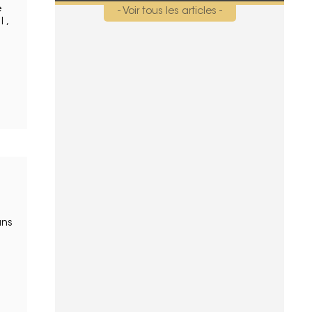
e
- Voir tous les articles -
 ,
ans