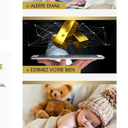
E
ls,