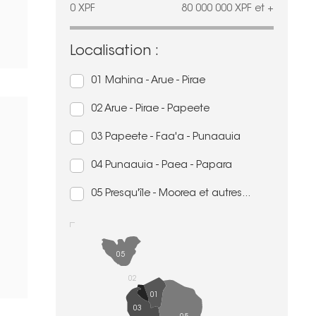
0
XPF
80 000 000
XPF
et +
Localisation :
01 Mahina - Arue - Pirae
02 Arue - Pirae - Papeete
03 Papeete - Faa'a - Punaauia
04 Punaauia - Paea - Papara
05 Presqu'île - Moorea et autres...
05
02
01
03