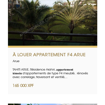
À LOUER APPARTEMENT F4 ARUE
Arue
TAHITI ARUE, Résidence Arahiri, 𝐚𝐩𝐩𝐚𝐫𝐭𝐞𝐦𝐞𝐧𝐭
𝐭𝐞́𝐦𝐨𝐢𝐧 d'appartements de type F4 meublé, rénovés
avec carrelage, traversant et ventilé,...
165 000 XPF