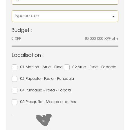
Budget :
0
XPF
80 000 000
XPF
et +
Localisation :
01 Mahina - Arue - Pirae
02 Arue - Pirae - Papeete
03 Papeete - Faa'a - Punaauia
04 Punaauia - Paea - Papara
05 Presqu'île - Moorea et autres...
05