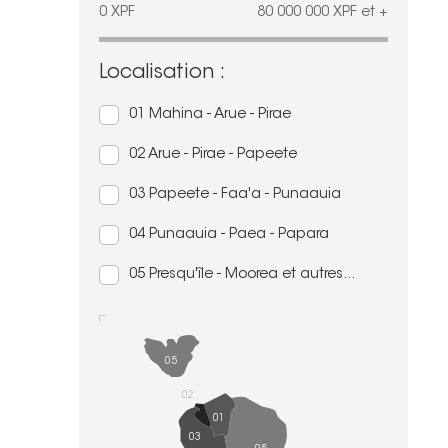
0
XPF
80 000 000
XPF
et +
Localisation :
01 Mahina - Arue - Pirae
02 Arue - Pirae - Papeete
03 Papeete - Faa'a - Punaauia
04 Punaauia - Paea - Papara
05 Presqu'île - Moorea et autres...
05
02
01
03