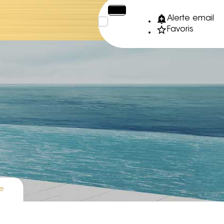
€
XPF
Alerte email
Favoris
e