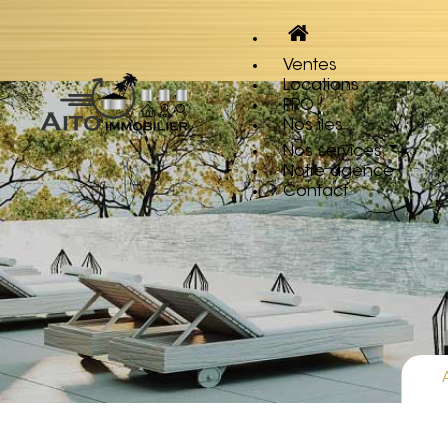
Ventes
Locations
PRO
Nos îles
Nos services
Notre agence
Contact