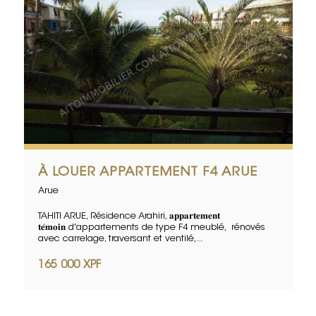
À LOUER APPARTEMENT F4 ARUE
Arue
TAHITI ARUE, Résidence Arahiri, 𝐚𝐩𝐩𝐚𝐫𝐭𝐞𝐦𝐞𝐧𝐭
𝐭𝐞́𝐦𝐨𝐢𝐧 d'appartements de type F4 meublé, rénovés
avec carrelage, traversant et ventilé,...
165 000 XPF