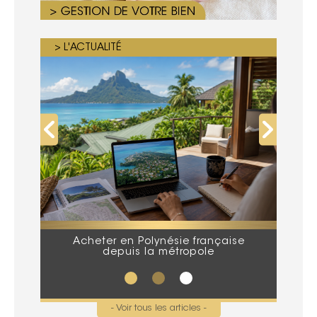
> L'ACTUALITÉ
Acheter en Polynésie française
Que
depuis la métropole
lors
- Voir tous les articles -