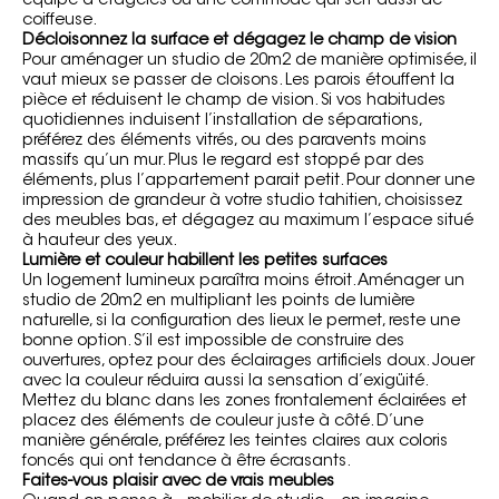
équipé d’étagères ou une commode qui sert aussi de
coiffeuse.
Décloisonnez la surface et dégagez le champ de vision
Pour aménager un studio de 20m2 de manière optimisée, il
vaut mieux se passer de cloisons. Les parois étouffent la
pièce et réduisent le champ de vision. Si vos habitudes
quotidiennes induisent l’installation de séparations,
préférez des éléments vitrés, ou des paravents moins
massifs qu’un mur. Plus le regard est stoppé par des
éléments, plus l’appartement parait petit. Pour donner une
impression de grandeur à votre studio tahitien, choisissez
des meubles bas, et dégagez au maximum l’espace situé
à hauteur des yeux.
Lumière et couleur habillent les petites surfaces
Un logement lumineux paraîtra moins étroit. Aménager un
studio de 20m2 en multipliant les points de lumière
naturelle, si la configuration des lieux le permet, reste une
bonne option. S’il est impossible de construire des
ouvertures, optez pour des éclairages artificiels doux. Jouer
avec la couleur réduira aussi la sensation d’exigüité.
Mettez du blanc dans les zones frontalement éclairées et
placez des éléments de couleur juste à côté. D’une
manière générale, préférez les teintes claires aux coloris
foncés qui ont tendance à être écrasants.
Faites-vous plaisir avec de vrais meubles