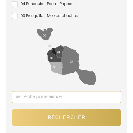
04 Punaauia - Paea - Papara
05 Presqu'île - Moorea et autres...
05
02
01
03
05
04
RECHERCHER