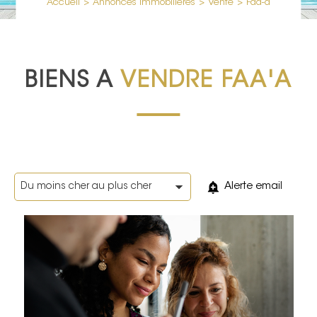
Accueil
>
Annonces immobilières
>
Vente
>
Faa-a
BIENS A
VENDRE FAA'A
Alerte email