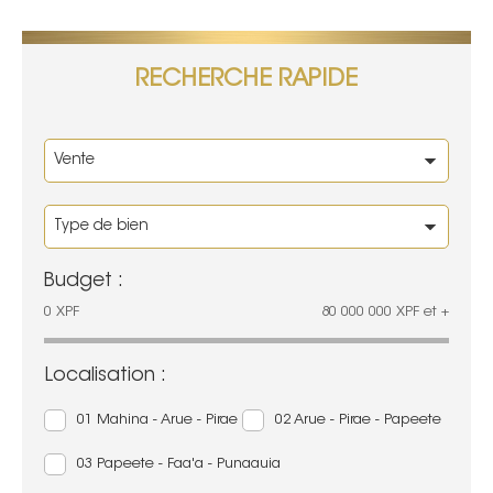
RECHERCHE RAPIDE
Budget :
0
XPF
80 000 000
XPF
et +
Localisation :
01 Mahina - Arue - Pirae
02 Arue - Pirae - Papeete
03 Papeete - Faa'a - Punaauia