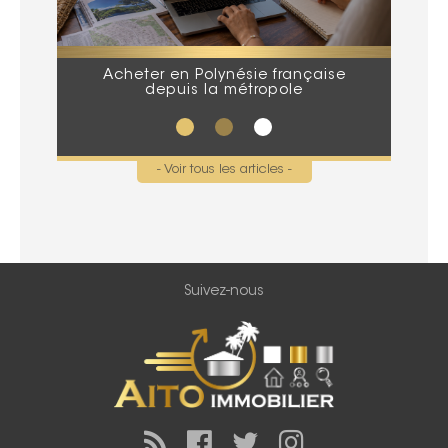
Acheter en Polynésie française
Que
depuis la métropole
lors
- Voir tous les articles -
Suivez-nous