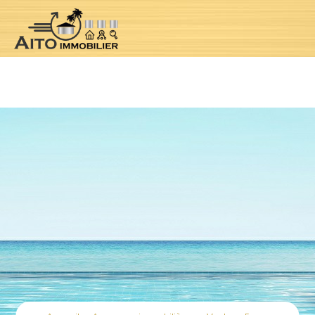
Notice
: Undefined index: location in
/var/www/clients/client1/web5/web/controllers/jpropertyContr
oller.php
on line
184