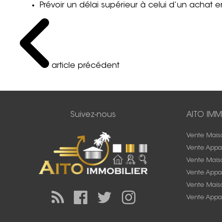
Prévoir un délai supérieur à celui d’un achat
article précédent
Suivez-nous
AITO IMM
Vente Mais
Vente Appa
Vente Mais
Vente Appa
Vente Maiso
Vente Appa