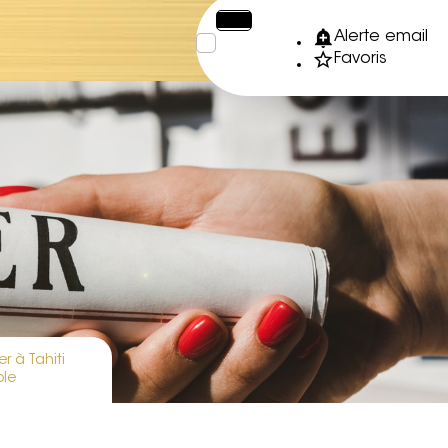
€
XPF
Alerte email
Favoris
r à Tahiti
ole