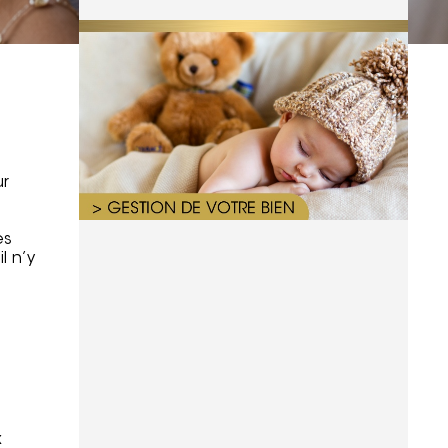
ur
es
l n’y
x