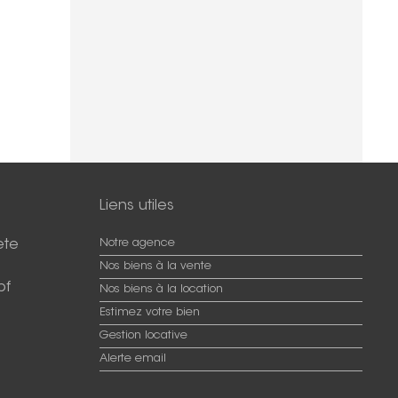
Liens utiles
ete
Notre agence
Nos biens à la vente
pf
Nos biens à la location
Estimez votre bien
Gestion locative
Alerte email