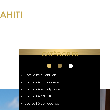
TAHITI
CATÉGORIES
L'actualité à Bora-Bora
L'actualité immobilière
L'actualité en Polynésie
L'actualité à Tahiti
L'actualité de l’agence