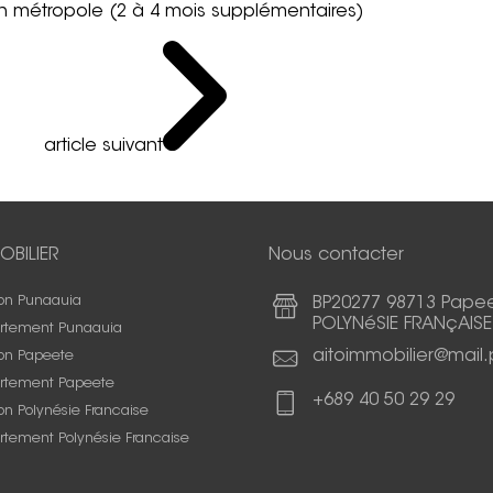
 en métropole (2 à 4 mois supplémentaires)
article suivant
OBILIER
Nous contacter
on Punaauia
BP20277 98713 Pape
POLYNéSIE FRANçAISE
rtement Punaauia
aitoimmobilier@mail.
on Papeete
rtement Papeete
+689 40 50 29 29
n Polynésie Francaise
rtement Polynésie Francaise