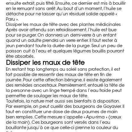
ensuite extrait, puis filtré. Ensuite, ce dernier est mis à bouillir
en le remuant sans arrêt. Au bout d’un moment, l’huile se
détache pour ne laisser qu’un résiduel solide appelé «
Paru ».
Dissiper les maux de tête avec des plantes médicinales
Après avoir attendu son refroidissement, l’huile est bue
pour se purger. On donnera un demi-verre à un enfant
quand un adulte prendra un verre entier. Il faut rester à
jeun pendant toute la durée de la purge. Seul un peu de
poisson cuit à l’eau et quelques légumes bouillis pourront
être absorbés.
Dissiper les maux de tête
En restant trop longtemps au soleil sans protection, il est
fort possible de ressentir des maux de tête en fin de
journée. Pour cette affection bénigne, il existe également
des remèdes ancestraux. Premièrement, entouré la tête de
la personne avec un linge trempé dans l’eau froide peut
permettre de soulager les maux de tête.
Toutefois, la nature met aussi ses bienfaits à disposition.
Par exemple, on peut cueillir des bourgeons de Goyavier. Il
faut en constituer une dose de deux paumes de main
bien remplies. Cette mesure s’appelle « Apu-rima » (creux
de la main). Ces bourgeons sont versés dans l’eau
bouillante jusqu’à ce que celle-ci prenne la couleur du