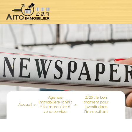
Agence
2025 : le bon
immobilière Tahiti :
moment pour
Accueil
>
>
Aito Immobilier à
investir dans
votre service
l'immobilier !