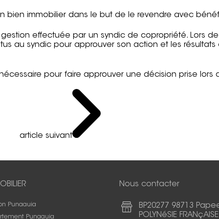
un bien immobilier dans le but de le revendre avec bénéf
 gestion effectuée par un syndic de copropriété. Lors de
tus au syndic pour approuver son action et les résultats
écessaire pour faire approuver une décision prise lors 
article suivant
OBILIER
Nous contacter
on Punaauia
BP20277 98713 Pape
POLYNéSIE FRANçAISE
rtement Punaauia