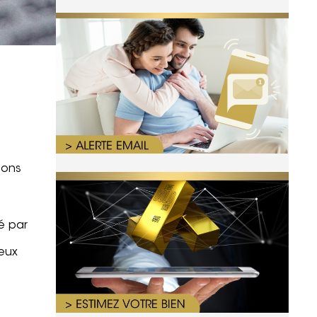
ions
é par
ieux