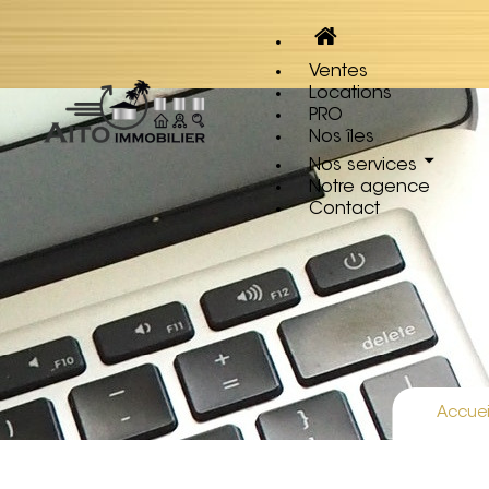
Ventes
Locations
PRO
Nos îles
Nos services
Notre agence
Contact
Accuei