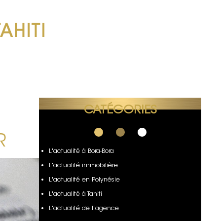
TAHITI
CATÉGORIES
R
L'actualité à Bora-Bora
L'actualité immobilière
L'actualité en Polynésie
L'actualité à Tahiti
L'actualité de l’agence