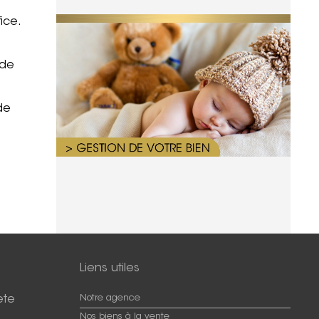
ice.
 de
de
Liens utiles
ete
Notre agence
Nos biens à la vente