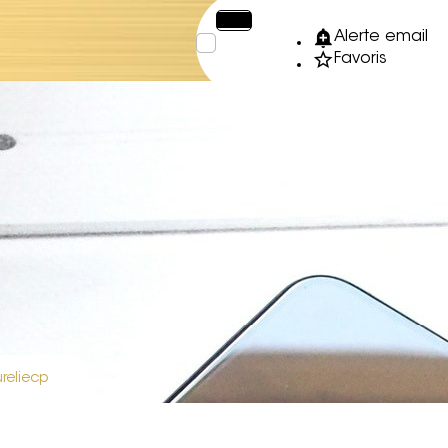
€
XPF
Alerte email
Favoris
reliecp