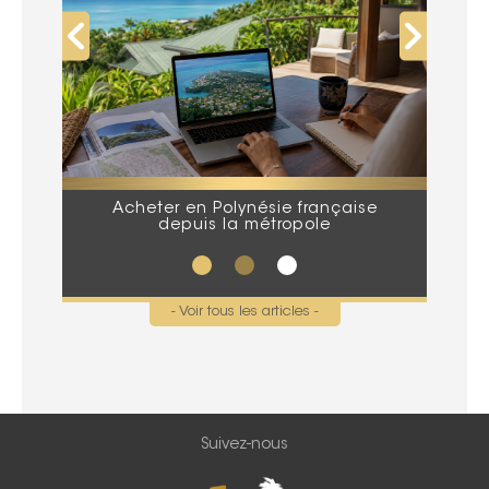
Acheter en Polynésie française
Que
depuis la métropole
lors
- Voir tous les articles -
Suivez-nous