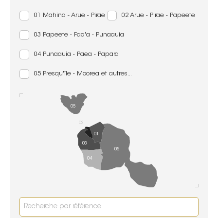
01 Mahina - Arue - Pirae
02 Arue - Pirae - Papeete
03 Papeete - Faa'a - Punaauia
04 Punaauia - Paea - Papara
05 Presqu'île - Moorea et autres...
05
02
01
03
05
04