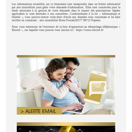
Les informations recueillies sur ce formulaire sont enregistrées dans un fichier informatisé
par aito immobilier pour gérer votre demande d'information. Elles sont conservées pour la
durée nécessaire à la gestion de votre demande dans le respect des prescriptions légales
applicables et sont destinées à nos conseillers. Conformément à la loi « informatique et
libertés », vous pouvez exercer votre droit d'accès aux données vous concernant et les faire
rectifier en contactant : aito immobilier Boite Postale20277 98713 Papeete.
Nous vous informons de l'existence de la liste d'opposition au démarchage téléphonique «
Bloctel », sur laquelle vous pouvez vous inscrire ici : https://conso.bloctel.fr/