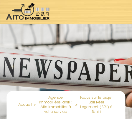
Agence
Focus sur le projet
immobilière Tahiti :
Bail Réel
Accueil
>
>
Aito Immobilier à
Logement (BRL) à
votre service
Tahiti