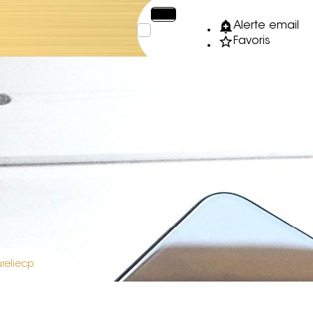
€
XPF
Alerte email
Favoris
reliecp