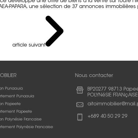
ce développe une offre de biens à la vente sur toute l’îl
PAEA-PAPARA, une sélection de 37 annonces immobilières
article suivant
OBILIER
Nous contacter
on Punaauia
BP20277 98713 Pape
POLYNéSIE FRANçAISE
rtement Punaauia
aitoimmobilier@mail.
on Papeete
rtement Papeete
+689 40 50 29 29
n Polynésie Francaise
rtement Polynésie Francaise