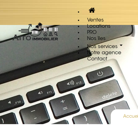
Ventes
Locations
PRO
Nos îles
Nos services
Notre agence
Contact
Accuei