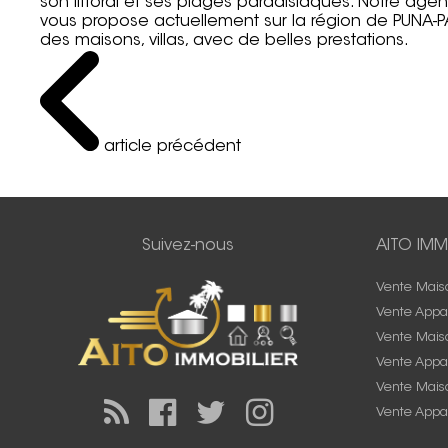
son littoral et ses plages paradisiaques. Notre agen
vous propose actuellement sur la région de PUNA-
des maisons, villas, avec de belles prestations.
article précédent
Suivez-nous
AITO IMM
Vente Mais
Vente Appa
Vente Mais
Vente Appa
Vente Maiso
Vente Appa