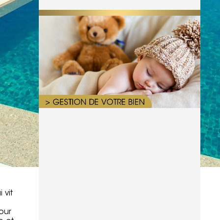
 vit
our