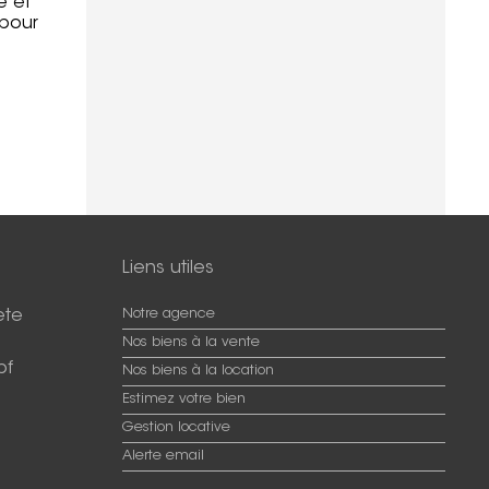
e et
 pour
Liens utiles
ete
Notre agence
Nos biens à la vente
pf
Nos biens à la location
Estimez votre bien
Gestion locative
Alerte email