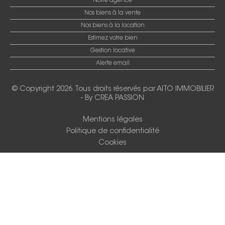
Notre agence
Nos biens à la vente
Nos biens à la location
Estimez votre bien
Gestion locative
Alerte email
© Copyright 2026. Tous droits réservés par
AITO IMMOBILIER
-
By CREA PASSION
Mentions légales
Politique de confidentialité
Cookies