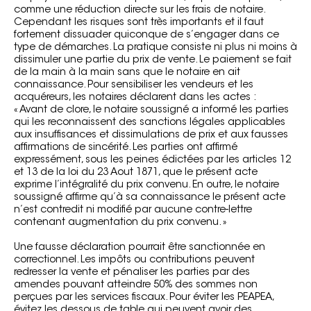
comme une réduction directe sur les frais de notaire.
Cependant les risques sont très importants et il faut
fortement dissuader quiconque de s’engager dans ce
type de démarches. La pratique consiste ni plus ni moins à
dissimuler une partie du prix de vente. Le paiement se fait
de la main à la main sans que le notaire en ait
connaissance. Pour sensibiliser les vendeurs et les
acquéreurs, les notaires déclarent dans les actes :
« Avant de clore, le notaire soussigné a informé les parties
qui les reconnaissent des sanctions légales applicables
aux insuffisances et dissimulations de prix et aux fausses
affirmations de sincérité. Les parties ont affirmé
expressément, sous les peines édictées par les articles 12
et 13 de la loi du 23 Aout 1871, que le présent acte
exprime l’intégralité du prix convenu. En outre, le notaire
soussigné affirme qu’à sa connaissance le présent acte
n’est contredit ni modifié par aucune contre-lettre
contenant augmentation du prix convenu. »
Une fausse déclaration pourrait être sanctionnée en
correctionnel. Les impôts ou contributions peuvent
redresser la vente et pénaliser les parties par des
amendes pouvant atteindre 50% des sommes non
perçues par les services fiscaux. Pour éviter les PEAPEA,
évitez les dessous de table qui peuvent avoir des