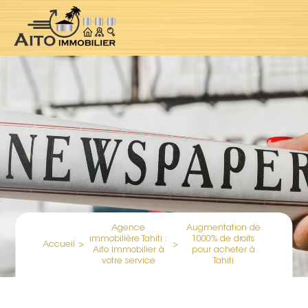
Agence
Augmentation de
immobilière Tahiti :
1000% de droits
Accueil
>
>
Aito Immobilier à
pour acheter à
votre service
Tahiti