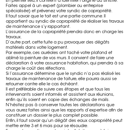
En premier lieu, il convient d’identifier l’origine du sinistre.
Faites appel à un expert (plombier ou entreprise
spécialisée) et prévenez votre syndic de copropriété.
Il faut savoir que le toit est une partie commune. Il
appartient au
syndic de copropriété
de réaliser les travaux
de maintenance s’y rapportant.
L’assurance de la copropriété prendra donc en charge les
travaux.
D’autre part, cette fuite a pu provoquer des dégâts
matériels dans votre logement.
Par exemple, ces auréoles ont taché votre plafond et
abîmé la peinture de vos murs. Il convient de faire une
déclaration à votre
assurance habitation
, qui prendra à sa
charge le coût des réfections.
Si l’assurance détermine que le syndic n’a pas réalisé les
travaux de maintenance de toiture, elle pourra aussi se
retourner contre elle le cas échéant.
Il est préférable de suivre ces étapes et que tous les
intervenants soient informés et assistent aux réunions,
enfin qu’ils soient en copie des échanges de mails.
N’hésitez pas à conserver toutes les déclarations que
vous aurez faites ainsi que les rapports d’expertise afin de
constituer un dossier le plus complet possible.
Enfin, il faut savoir qu’un
dégât des eaux
copropriété peut
mettre entre 3 et 6 mois pour se résoudre.