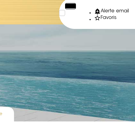
€
XPF
Alerte email
Favoris
e