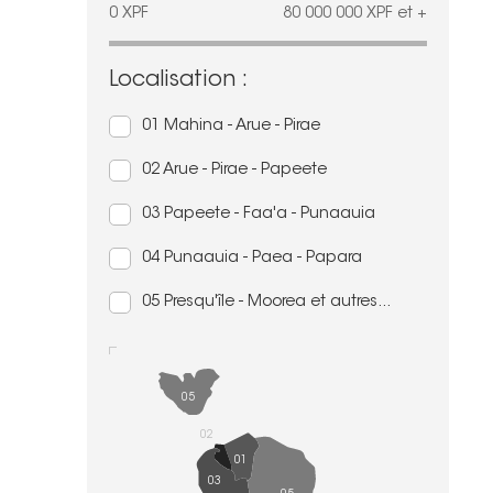
0
XPF
80 000 000
XPF
et +
Localisation :
01 Mahina - Arue - Pirae
02 Arue - Pirae - Papeete
03 Papeete - Faa'a - Punaauia
04 Punaauia - Paea - Papara
05 Presqu'île - Moorea et autres...
05
02
01
03