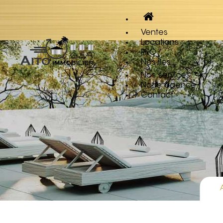
Ventes
Locations
PRO
Nos îles
Nos services
Notre agence
Contact