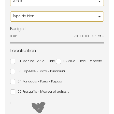
Budget :
0
XPF
80 000 000
XPF
et +
Localisation :
01 Mahina - Arue - Pirae
02 Arue - Pirae - Papeete
03 Papeete - Faa'a - Punaauia
04 Punaauia - Paea - Papara
05 Presqu'île - Moorea et autres...
05