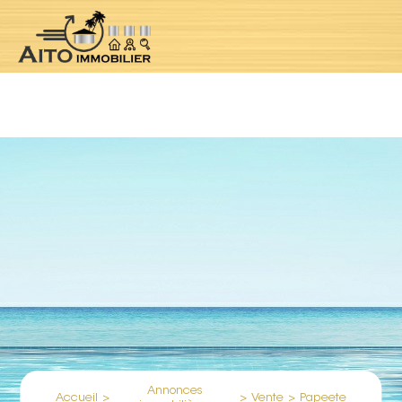
Notice
: Undefined index: location in
/var/www/clients/client1/web5/web/controllers/jpropertyContr
oller.php
on line
184
Annonces
Accueil
>
>
Vente
>
Papeete