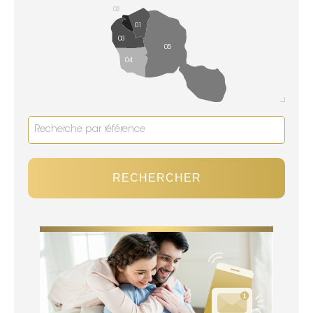
02
01
03
05
04
RECHERCHER