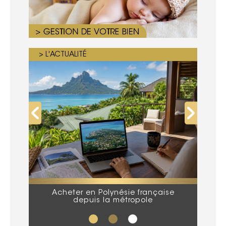
> L'ACTUALITÉ
Acheter en Polynésie française
Que
depuis la métropole
lors