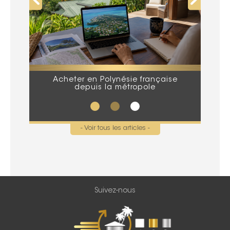
Acheter en Polynésie française
Que
depuis la métropole
lors
- Voir tous les articles -
Suivez-nous