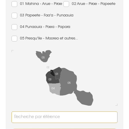
01 Mahina - Arue - Pirae
02 Arue - Pirae - Papeete
03 Papeete - Faa'a - Punaauia
04 Punaauia - Paea - Papara
05 Presqu'île - Moorea et autres...
05
02
01
03
05
04