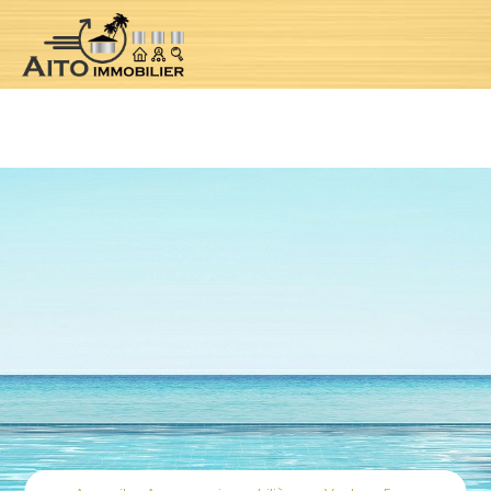
Notice
: Undefined index: location in
/var/www/clients/client1/web5/web/controllers/jpropertyContr
oller.php
on line
184