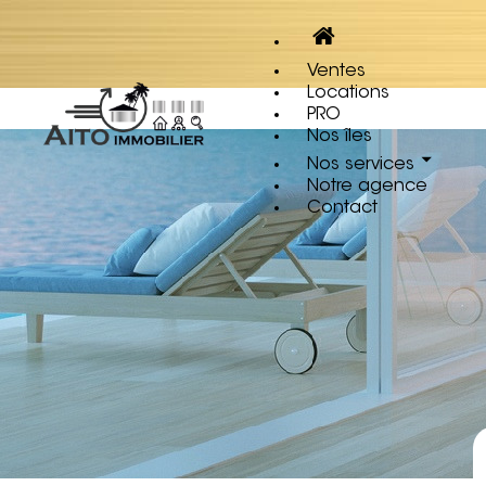
Notice
: Undefined index: location in
/var/www/clients/cl
Ventes
Locations
PRO
Nos îles
Nos services
Notre agence
Contact