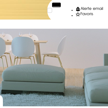
€
XPF
line
184
Alerte email
Favoris