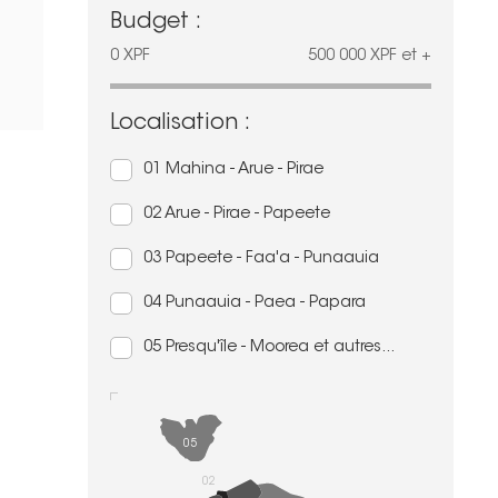
Budget :
0
XPF
500 000
XPF
et +
Localisation :
01 Mahina - Arue - Pirae
02 Arue - Pirae - Papeete
03 Papeete - Faa'a - Punaauia
04 Punaauia - Paea - Papara
05 Presqu'île - Moorea et autres...
05
02