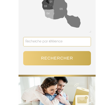
01
03
05
04
RECHERCHER