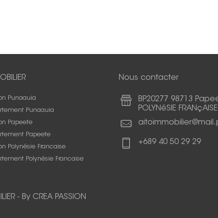
OBILIER
Nous contacter
on Punaauia
BP20277 98713 Pape
POLYNéSIE FRANçAISE
rtement Punaauia
aitoimmobilier@mail.
on Papeete
rtement Papeete
+689 40 50 29 29
n Polynésie Francaise
rtement Polynésie Francaise
LIER
-
By CREA PASSION