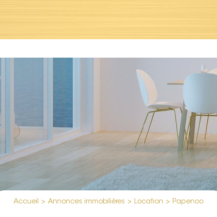
ient1/web5/web/controllers/jpropertyController.php
on 
Accueil
>
Annonces immobilières
>
Location
>
Papenoo