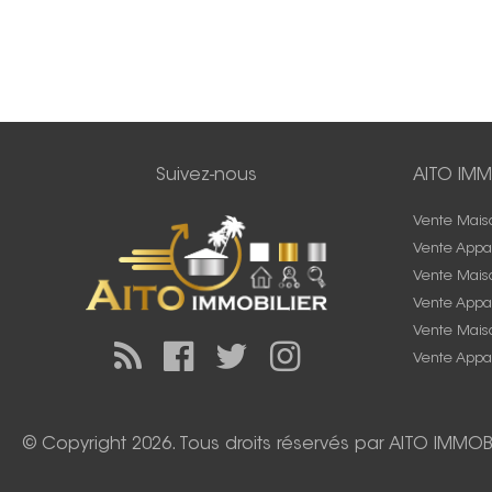
Suivez-nous
AITO IMM
Vente Mais
Vente Appa
Vente Mais
Vente Appa
Vente Maiso
Vente Appa
© Copyright 2026. Tous droits réservés par
AITO IMMOBI