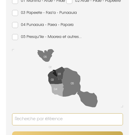
01 Mahina - Arue - Pirae
02 Arue - Pirae - Papeete
03 Papeete - Faa'a - Punaauia
04 Punaauia - Paea - Papara
05 Presqu'île - Moorea et autres...
05
02
01
03
05
04