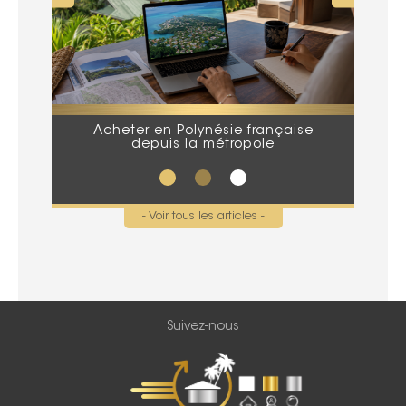
Acheter en Polynésie française
Que
depuis la métropole
lors
- Voir tous les articles -
Suivez-nous