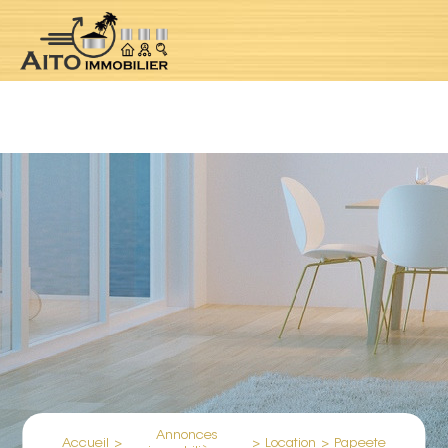
Notice
: Undefined index: location in
/var/www/clients/client1/web5/web/controllers/jpropertyContr
oller.php
on line
184
Annonces
Accueil
>
>
Location
>
Papeete