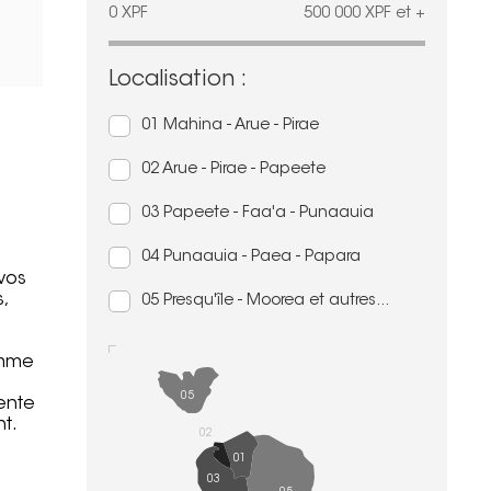
0
XPF
500 000
XPF
et +
Localisation :
01 Mahina - Arue - Pirae
02 Arue - Pirae - Papeete
03 Papeete - Faa'a - Punaauia
04 Punaauia - Paea - Papara
vos
,
05 Presqu'île - Moorea et autres...
omme
05
ente
t.
02
01
03