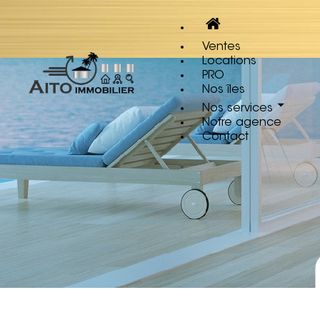
Ventes
Locations
PRO
Nos îles
Nos services
Notre agence
Contact