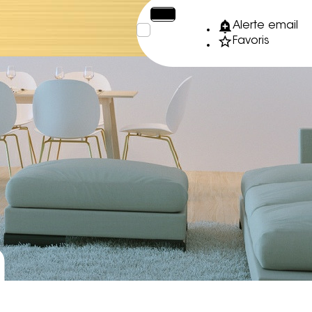
€
XPF
Alerte email
Favoris