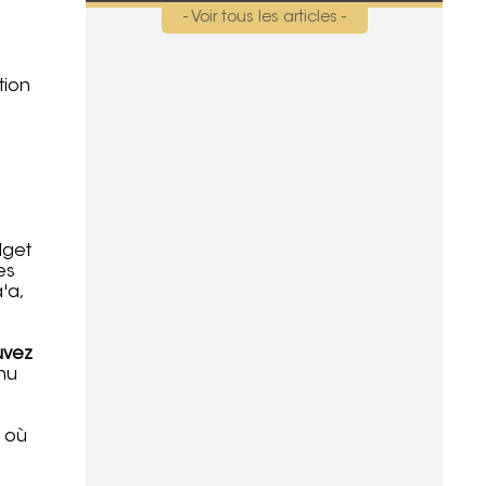
- Voir tous les articles -
tion
u
dget
es
'a,
uvez
enu
, où