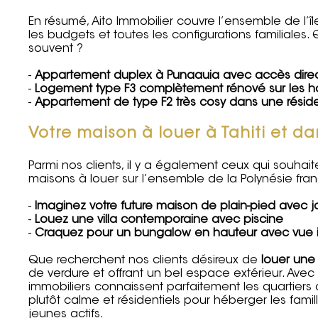
En résumé, Aito Immobilier couvre l’ensemble de l’
les budgets et toutes les configurations familial
souvent ?
-
Appartement duplex à Punaauia avec accès dire
-
Logement type F3 complètement rénové sur les h
-
Appartement de type F2 très cosy dans une rési
Votre maison à louer à Tahiti et da
Parmi nos clients, il y a également ceux qui souhai
maisons à louer sur l’ensemble de la Polynésie fran
-
Imaginez votre future maison de plain-pied avec j
-
Louez une villa contemporaine avec piscine
-
Craquez pour un bungalow en hauteur avec vue i
Que recherchent nos clients désireux de
louer une 
de verdure et offrant un bel espace extérieur. Ave
immobiliers connaissent parfaitement les quartier
plutôt calme et résidentiels pour héberger les fami
jeunes actifs.