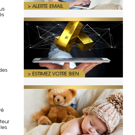
us
ès
 des
ré
teur
les