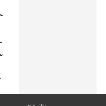
eut
la
re.
et
Liens utiles