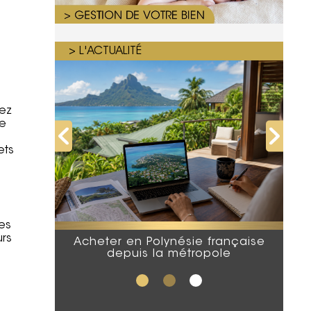
> L'ACTUALITÉ
rez
te
ets
es
urs
Acheter en Polynésie française
depuis la métropole