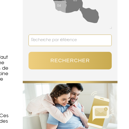
05
04
faut
RECHERCHER
ne
s de
cine
re
 Ces
 des