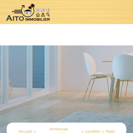
Notice
: Undefined index: location in
/var/www/clients/client1/web5/web/controllers/jpropertyContr
oller.php
on line
184
Annonces
Accueil
>
>
Location
>
Faaa