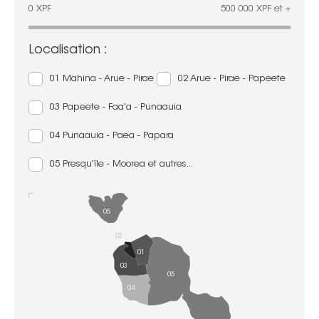
0
XPF
500 000
XPF
et +
Localisation :
01 Mahina - Arue - Pirae
02 Arue - Pirae - Papeete
03 Papeete - Faa'a - Punaauia
04 Punaauia - Paea - Papara
05 Presqu'île - Moorea et autres...
05
02
01
03
05
04