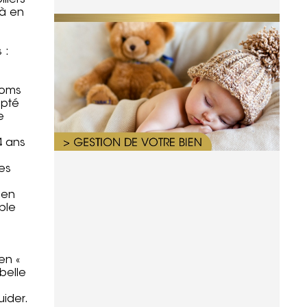
lliers
là en
 :
noms
apté
e
4 ans
es
 en
ble
en «
belle
ider.