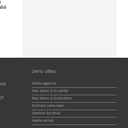
x
lié
Liens utiles
ete
Notre agence
Nos biens à la vente
pf
Nos biens à la location
Estimez votre bien
Gestion locative
Alerte email