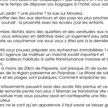
entre « les colliers de coquillages » aux départs et « les co
eine le temps de déposer vos bagages à l’hôtel, vous voi
un jardin ? une piscine ? la vue sur Moorea.
ofiter des îles aux alentours et des pays les plus proches
souhait : la proximité avec les écoles (car les enfants
’ombre, lâchés dans des quartiers et des servitudes aux 
s vous retrouvez en définitive avec un logement peu ad
 vite au cauchemar car vous vous y êtes pris à la dernièr
illité vous pouvez préparer vos recherches immobilières 1
 à l’agence de maîtriser un marché locatif important et
les bailleurs habitués à cette transhumance massive et l
s.
ahiti à moins de 20km de Papeete, soit presque 2h de route
s de la région parisienne en Polynésie ! Le littoral de sa
ge et les plages sont publiques. Comment empêcher les
es lotissements peuvent avoir des accès très pentus et ce
de remonte pente non plus !! Maman se transforme vite 
voiture mais vous pourrez avoir en contrepartie une très 
uteur.
s ne le sont qu’en apparence. Il faut savoir se laisser gu