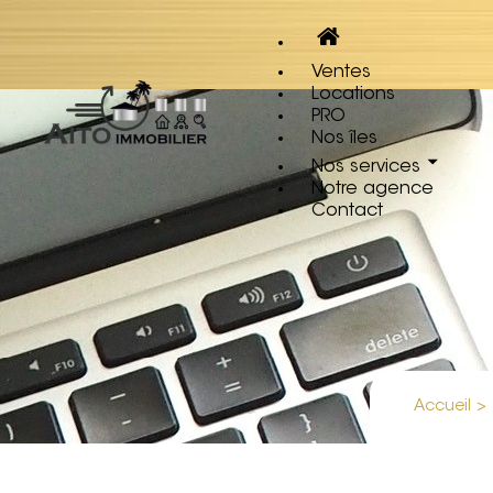
Ventes
Locations
PRO
Nos îles
Nos services
Notre agence
Contact
Accueil
>