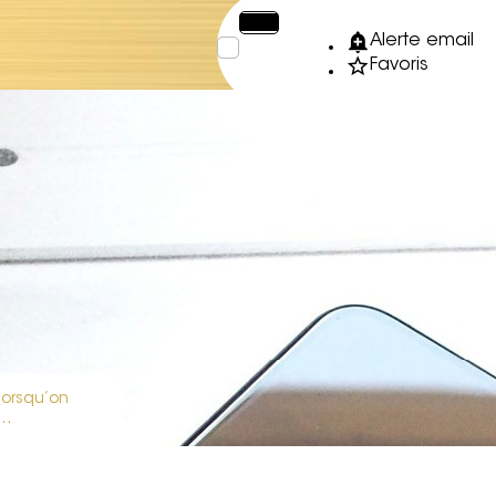
€
XPF
Alerte email
Favoris
lorsqu’on
i…