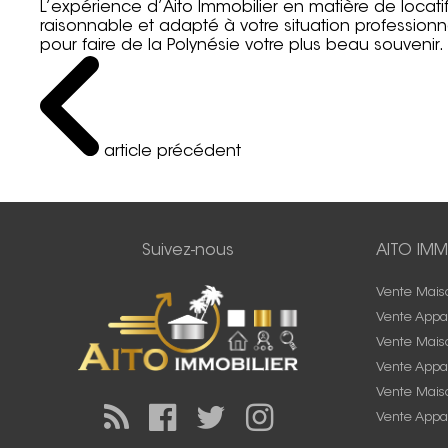
L’expérience d’Aito Immobilier en matière de locati
raisonnable et adapté à votre situation professionne
pour faire de la Polynésie votre plus beau souvenir.
article précédent
Suivez-nous
AITO IMM
Vente Mais
Vente Appa
Vente Mais
Vente Appa
Vente Maiso
Vente Appa