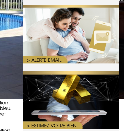
tion
bleu,
eet