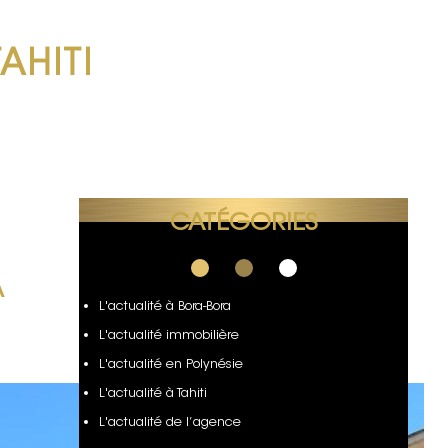
TAHITI
CATÉGORIES
À
L'actualité à Bora-Bora
L'actualité immobilière
L'actualité en Polynésie
L'actualité à Tahiti
L'actualité de l’agence