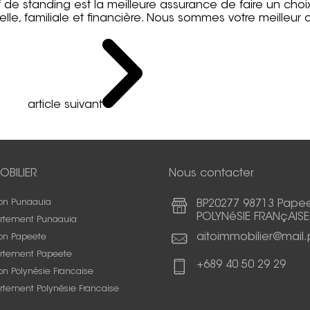
f de standing est la meilleure assurance de faire un choi
lle, familiale et financière. Nous sommes votre meilleur al
article suivant
OBILIER
Nous contacter
on Punaauia
BP20277 98713 Pape
POLYNéSIE FRANçAISE
rtement Punaauia
aitoimmobilier@mail.
on Papeete
rtement Papeete
+689 40 50 29 29
n Polynésie Francaise
rtement Polynésie Francaise