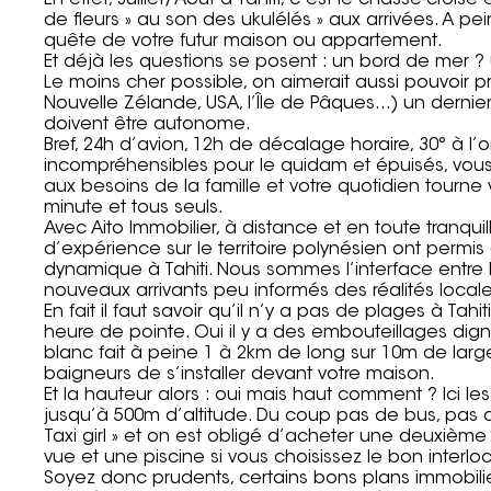
En effet, Juillet/Août à Tahiti, c’est le chassé-croisé 
de fleurs » au son des ukulélés » aux arrivées. A p
quête de votre futur maison ou appartement.
Et déjà les questions se posent : un bord de mer ? 
Le moins cher possible, on aimerait aussi pouvoir pr
Nouvelle Zélande, USA, l’Île de Pâques…) un dernier 
doivent être autonome.
Bref, 24h d’avion, 12h de décalage horaire, 30° à l
incompréhensibles pour le quidam et épuisés, vou
aux besoins de la famille et votre quotidien tourne
minute et tous seuls.
Avec Aito Immobilier, à distance et en toute tranqu
d’expérience sur le territoire polynésien ont permis
dynamique à Tahiti. Nous sommes l’interface entre 
nouveaux arrivants peu informés des réalités locale
En fait il faut savoir qu’il n’y a pas de plages à T
heure de pointe. Oui il y a des embouteillages digne
blanc fait à peine 1 à 2km de long sur 10m de lar
baigneurs de s’installer devant votre maison.
Et la hauteur alors : oui mais haut comment ? Ici l
jusqu’à 500m d’altitude. Du coup pas de bus, pas 
Taxi girl » et on est obligé d’acheter une deuxième 
vue et une piscine si vous choisissez le bon interloc
Soyez donc prudents, certains bons plans immobilier