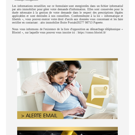
Les informations recueillies sur ce formulaire sont enregistrées dans un fichier informatisé
par aito immobilier pour gérer votre demande d'information. Elles sont conservées pour la
durée nécessaire à la gestion de votre demande dans le respect des prescriptions légales
applicables et sont destinées à nos conseillers. Conformément à la loi « informatique et
libertés », vous pouvez exercer votre droit d'accès aux données vous concernant et les faire
rectifier en contactant : aito immobilier Boite Postale20277 98713 Papeete.
Nous vous informons de l'existence de la liste d'opposition au démarchage téléphonique «
Bloctel », sur laquelle vous pouvez vous inscrire ici : https://conso.bloctel.fr/