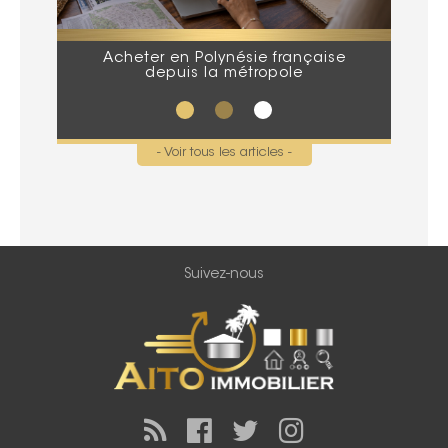
Acheter en Polynésie française
Que
depuis la métropole
lors
- Voir tous les articles -
Suivez-nous