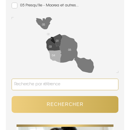
05 Presqu'île - Moorea et autres...
05
02
01
03
05
04
RECHERCHER