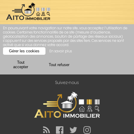
LE RESPECT DE VOTRE VIE PRIVÉE EST
NOTRE PRIORITÉ
En poursuivant votre navigation sur notre site, vous acceptez l'utilisation de
cookies. Certaines fonctionnalités de ce site (mesure d'audience,
géolocalisation des annonces, bouton de partage des réseaux sociaux)
s’appuient sur des services proposés par des sites tiers. Ces services ne sont
activé que si vous donnez votre accord.
Gérer les cookies
En savoir plus
Tout
Tout refuser
accepter
Suivez-nous