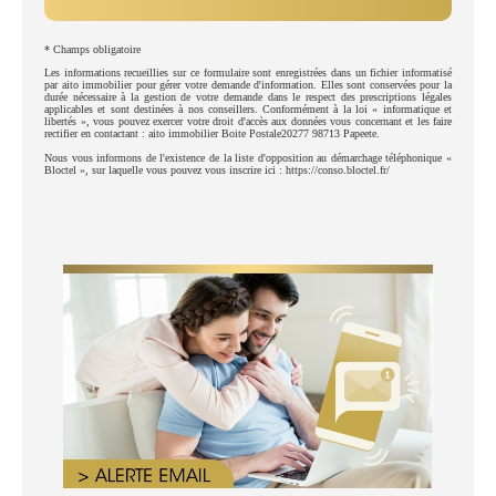
* Champs obligatoire
Les informations recueillies sur ce formulaire sont enregistrées dans un fichier informatisé
par aito immobilier pour gérer votre demande d'information. Elles sont conservées pour la
durée nécessaire à la gestion de votre demande dans le respect des prescriptions légales
applicables et sont destinées à nos conseillers. Conformément à la loi « informatique et
libertés », vous pouvez exercer votre droit d'accès aux données vous concernant et les faire
rectifier en contactant : aito immobilier Boite Postale20277 98713 Papeete.
Nous vous informons de l'existence de la liste d'opposition au démarchage téléphonique «
Bloctel », sur laquelle vous pouvez vous inscrire ici : https://conso.bloctel.fr/