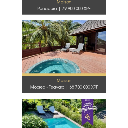
Maison
Punaauia
79 900 000 XPF
Maison
Moorea - Teavaro
68 700 000 XPF