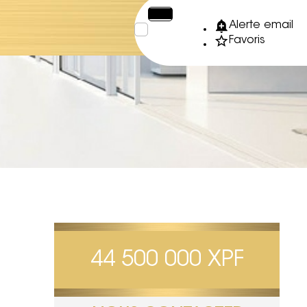
€
XPF
Alerte email
Favoris
44 500 000 XPF