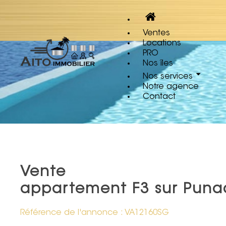
Ventes
Locations
PRO
Nos îles
Nos services
Notre agence
Contact
Vente
appartement F3 sur Puna
Référence de l'annonce : VA12160SG