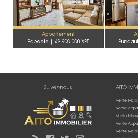
Appartement
A
Papeete
49 900 000 XPF
Punaau
Suivez-nous
AITO IMM
Vente Mais
Vente Appa
Vente Mais
Vente Appa
Vente Maiso