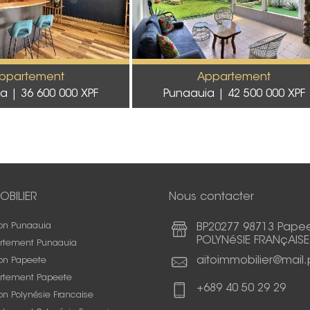
ppartement
Appartement
ia
36 600 000 XPF
Punaauia
42 500 000 XPF
OBILIER
Nous contacter
on Punaauia
BP20277 98713 Pape
POLYNéSIE FRANçAISE
rtement Punaauia
aitoimmobilier@mail.
on Papeete
rtement Papeete
+689 40 50 29 29
n Polynésie Francaise