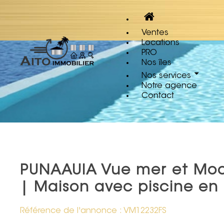
Ventes
Locations
PRO
Nos îles
Nos services
Notre agence
Contact
PUNAAUIA Vue mer et Mo
| Maison avec piscine en
Référence de l'annonce : VM12232FS