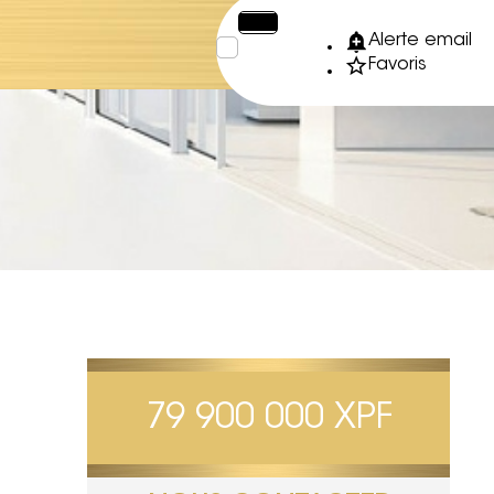
€
XPF
Alerte email
Favoris
79 900 000 XPF