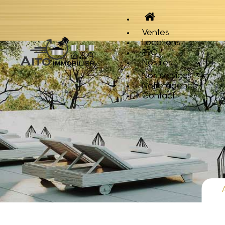
Ventes
Locations
PRO
Nos îles
Nos services
Notre agence
Contact