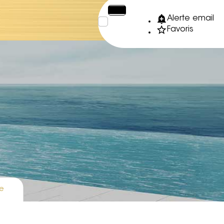
€
XPF
Alerte email
Favoris
e