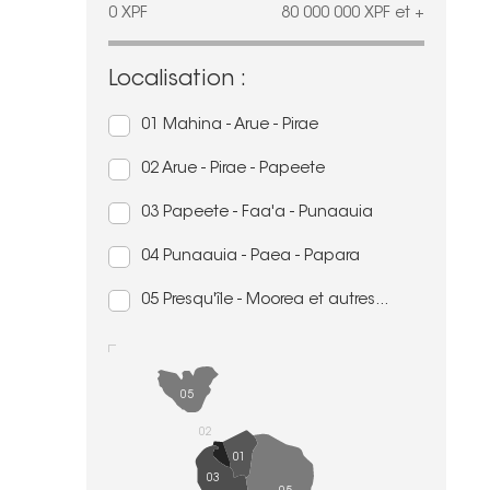
0
XPF
80 000 000
XPF
et +
Localisation :
01 Mahina - Arue - Pirae
02 Arue - Pirae - Papeete
03 Papeete - Faa'a - Punaauia
04 Punaauia - Paea - Papara
05 Presqu'île - Moorea et autres...
05
02
01
03