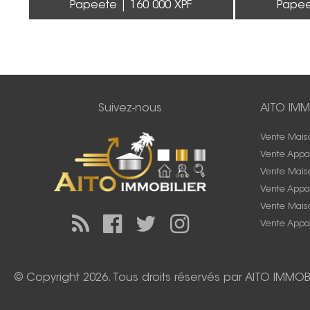
Papeete
160 000 XPF
Pape
Suivez-nous
AITO IMM
Vente Mais
Vente Appa
Vente Mais
Vente Appa
Vente Maiso
Vente Appa
© Copyright 2026. Tous droits réservés par
AITO IMMOBI