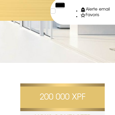
€
XPF
Alerte email
Favoris
200 000 XPF