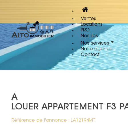
Ventes
Locations
PRO
Nos îles
Nos services
Notre agence
Contact
A
LOUER APPARTEMENT F3 P
Référence de l'annonce : LA12194MT