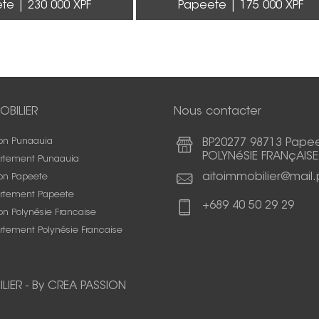
ete
230 000 XPF
Papeete
175 000 XPF
OBILIER
Nous contacter
on Punaauia
BP20277 98713 Pape
POLYNéSIE FRANçAISE
rtement Punaauia
aitoimmobilier@mail.
on Papeete
rtement Papeete
+689 40 50 29 29
n Polynésie Francaise
rtement Polynésie Francaise
LIER
-
By CREA PASSION