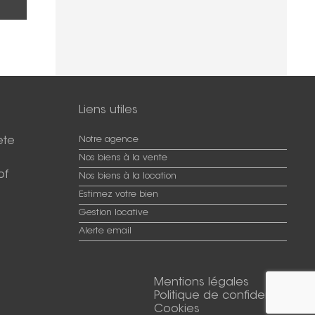
Liens utiles
ete
Notre agence
Nos biens à la vente
pf
Nos biens à la location
Estimez votre bien
Gestion locative
Alerte email
Mentions légales
Politique de confidentialité
Cookies