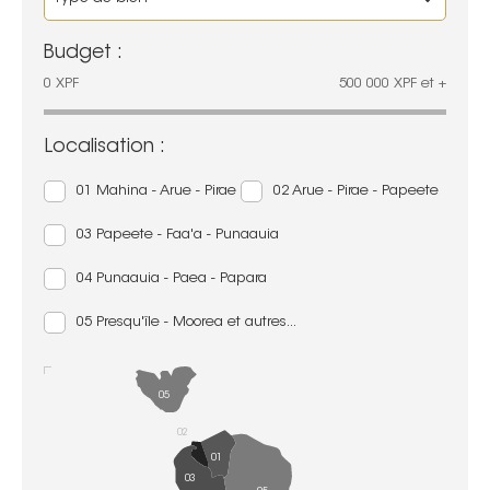
Budget :
0
XPF
500 000
XPF
et +
Localisation :
01 Mahina - Arue - Pirae
02 Arue - Pirae - Papeete
03 Papeete - Faa'a - Punaauia
04 Punaauia - Paea - Papara
05 Presqu'île - Moorea et autres...
05
02
01
03