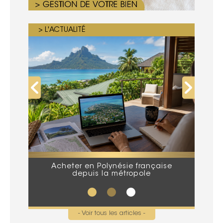
> L'ACTUALITÉ
Acheter en Polynésie française
Que
depuis la métropole
lors
- Voir tous les articles -