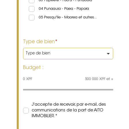
03 Papeete - Faa'a - Punaauia
04 Punaauia - Paea - Papara
05 Presqu'île - Moorea et autres...
Type de bien
*
Budget :
0
XPF
500 000
XPF
et +
J'accepte de recevoir, par e-mail, des
communications de la part de AITO
IMMOBILIER.
*