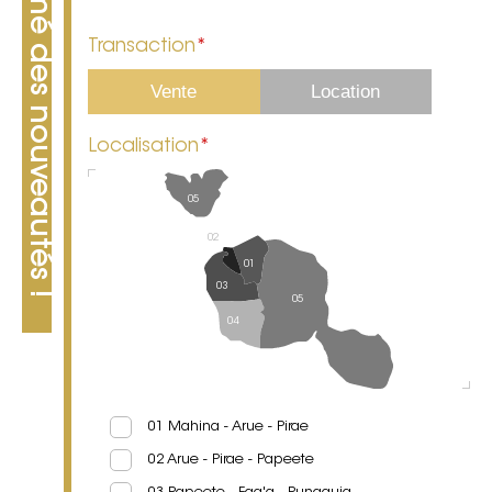
Restez informé des nouveautés !
Transaction
*
Vente
Location
Localisation
*
05
02
01
03
05
04
01 Mahina - Arue - Pirae
02 Arue - Pirae - Papeete