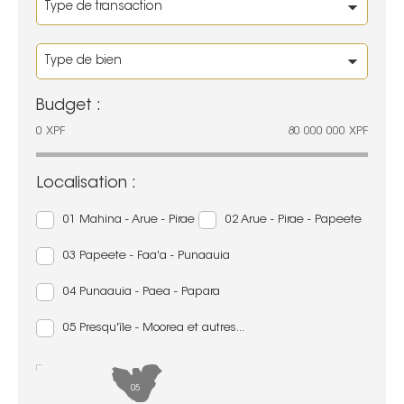
Budget :
0
XPF
80 000 000
XPF
Localisation :
01 Mahina - Arue - Pirae
02 Arue - Pirae - Papeete
03 Papeete - Faa'a - Punaauia
04 Punaauia - Paea - Papara
05 Presqu'île - Moorea et autres...
05