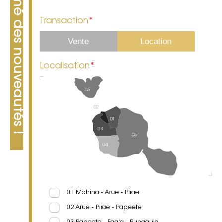
Restez informé des nouveautés !
Transaction
*
Vente
Location
Localisation
*
05
02
01
03
05
04
01 Mahina - Arue - Pirae
02 Arue - Pirae - Papeete