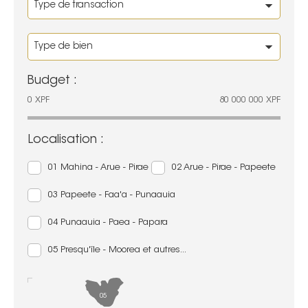
Budget :
0
XPF
80 000 000
XPF
Localisation :
01 Mahina - Arue - Pirae
02 Arue - Pirae - Papeete
03 Papeete - Faa'a - Punaauia
04 Punaauia - Paea - Papara
05 Presqu'île - Moorea et autres...
05