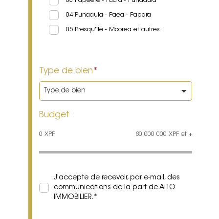
03 Papeete - Faa'a - Punaauia
04 Punaauia - Paea - Papara
05 Presqu'île - Moorea et autres...
Type de bien
*
Budget :
0
XPF
80 000 000
XPF
et +
J'accepte de recevoir, par e-mail, des
communications de la part de AITO
IMMOBILIER.
*